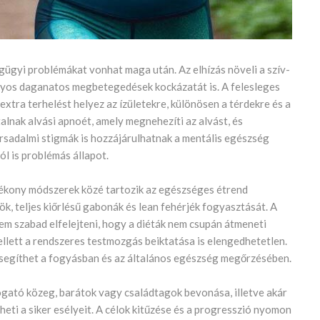
gügyi problémákat vonhat maga után. Az elhízás növeli a szív-
onyos daganatos megbetegedések kockázatát is. A felesleges
 extra terhelést helyez az ízületekre, különösen a térdekre és a
alnak alvási apnoét, amely megnehezíti az alvást, és
rsadalmi stigmák is hozzájárulhatnak a mentális egészség
l is problémás állapot.
tékony módszerek közé tartozik az egészséges étrend
k, teljes kiőrlésű gabonák és lean fehérjék fogyasztását. A
m szabad elfelejteni, hogy a diéták nem csupán átmeneti
llett a rendszeres testmozgás beiktatása is elengedhetetlen.
s segíthet a fogyásban és az általános egészség megőrzésében.
ogató közeg, barátok vagy családtagok bevonása, illetve akár
eti a siker esélyeit. A célok kitűzése és a progresszió nyomon