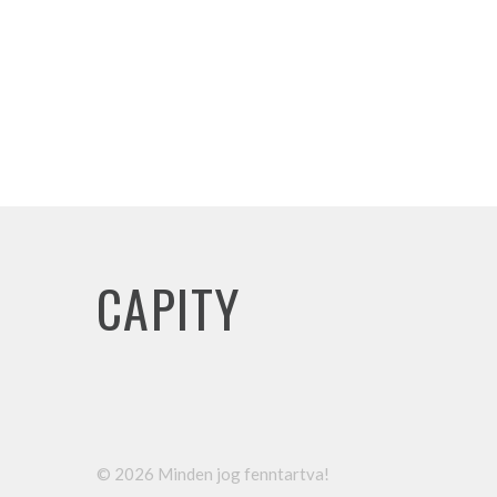
CAPITY
©
2026
Minden jog fenntartva!