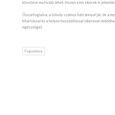
követése motiváló lehet, hiszen a kis sikerek is jelent
Összefoglalva, a túlsúly számos hátránnyal jár, de a m
kitartással és a helyes hozzáállással sikeresen ledobhat
egészséget.
Fogyókúra