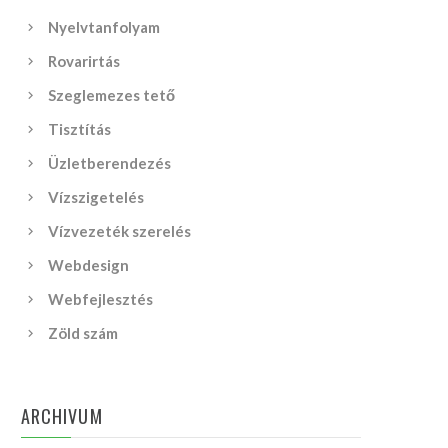
Nyelvtanfolyam
Rovarirtás
Szeglemezes tető
Tisztítás
Üzletberendezés
Vízszigetelés
Vízvezeték szerelés
Webdesign
Webfejlesztés
Zöld szám
ARCHIVUM