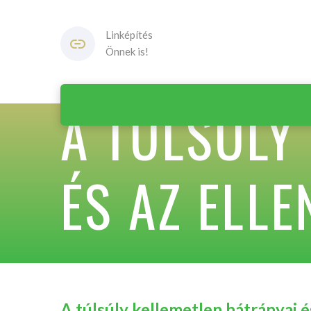
Linképítés
Önnek is!
A TÚLSÚLY
ÉS AZ ELLE
A túlsúly kellemetlen hátrányai é