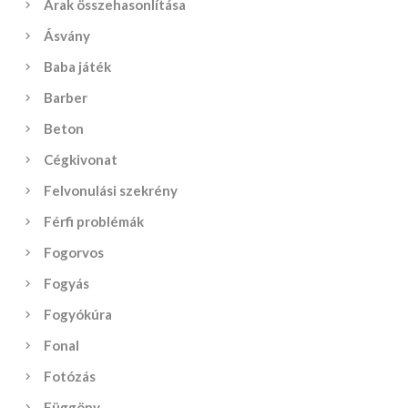
Árak összehasonlítása
Ásvány
Baba játék
Barber
Beton
Cégkivonat
Felvonulási szekrény
Férfi problémák
Fogorvos
Fogyás
Fogyókúra
Fonal
Fotózás
Függöny