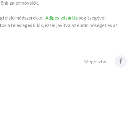
ős önbizalomnövelők.
egfelelő módszerekkel,
Adipex vásárlás
segítségével,
ók a felesleges kilók, ezzel javítva az életminőséget és az
Megosztás