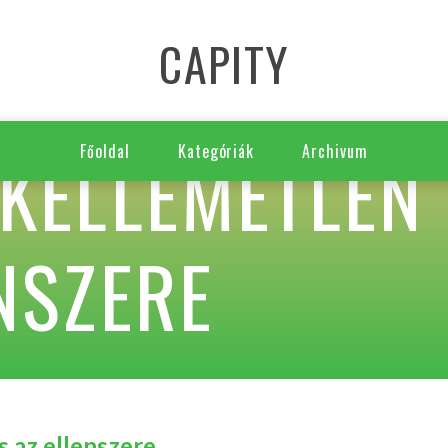
CAPITY
 KELLEMETLEN
Főoldal
Kategóriák
Archivum
NSZERE
s az ellenszere