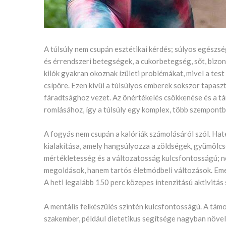
A túlsúly nem csupán esztétikai kérdés; súlyos egészsé
és érrendszeri betegségek, a cukorbetegség, sőt, biz
kilók gyakran okoznak ízületi problémákat, mivel a test
csípőre. Ezen kívül a túlsúlyos emberek sokszor tapaszt
fáradtsághoz vezet. Az önértékelés csökkenése és a tá
romlásához, így a túlsúly egy komplex, több szempontbó
A fogyás nem csupán a kalóriák számolásáról szól. Ha
kialakítása, amely hangsúlyozza a zöldségek, gyümölcsö
mértékletesség és a változatosság kulcsfontosságú; ne
megoldások, hanem tartós életmódbeli változások. Eme
A heti legalább 150 perc közepes intenzitású aktivitá
A mentális felkészülés szintén kulcsfontosságú. A tám
szakember, például dietetikus segítsége nagyban növelh