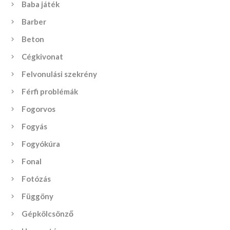
Baba játék
Barber
Beton
Cégkivonat
Felvonulási szekrény
Férfi problémák
Fogorvos
Fogyás
Fogyókúra
Fonal
Fotózás
Függöny
Gépkölcsönző