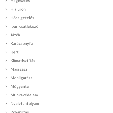
Hegesztés
Hialuron
Hőszigetelés
Ipari csatlakozó
Játék
Karácsonyfa
Kert
Klímatisztítás
Masszázs
Mobilgarázs
Műgyanta
Munkavédelem
Nyelvtanfolyam
Rovarirtás