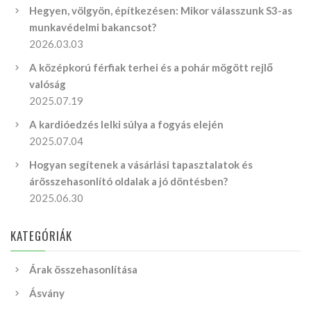
Hegyen, völgyön, építkezésen: Mikor válasszunk S3-as
munkavédelmi bakancsot?
2026.03.03
A középkorú férfiak terhei és a pohár mögött rejlő
valóság
2025.07.19
A kardióedzés lelki súlya a fogyás elején
2025.07.04
Hogyan segítenek a vásárlási tapasztalatok és
árösszehasonlító oldalak a jó döntésben?
2025.06.30
KATEGÓRIÁK
Árak összehasonlítása
Ásvány