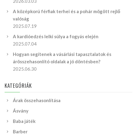
2026.03.03
A középkorú férfiak terhei és a pohár mögött rejlő
valóság
2025.07.19
A kardióedzés lelki súlya a fogyás elején
2025.07.04
Hogyan segítenek a vásárlási tapasztalatok és
árösszehasonlító oldalak a jó döntésben?
2025.06.30
KATEGÓRIÁK
Árak összehasonlítása
Ásvány
Baba játék
Barber