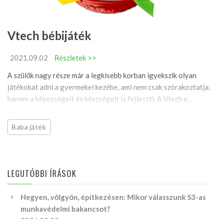
Vtech bébijáték
2021.09.02
Részletek >>
A szülők nagy része már a legkisebb korban igyekszik olyan
játékokat adni a gyermekei kezébe, ami nem csak szórakoztatja,
hanem a képességeit és készségeit is fejleszti. A Vtech e ...
Baba játék
LEGUTÓBBI ÍRÁSOK
Hegyen, völgyön, építkezésen: Mikor válasszunk S3-as
munkavédelmi bakancsot?