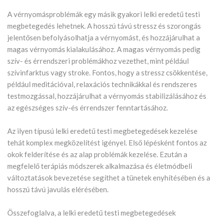
A vérnyomásproblémák egy másik gyakori lelki eredetű testi
megbetegedés lehetnek. A hosszú távú stressz és szorongás
jelentősen befolyásolhatja a vérnyomást, és hozzájárulhat a
magas vérnyomás kialakulásához. A magas vérnyomás pedig
szív- és érrendszeri problémákhoz vezethet, mint például
szívinfarktus vagy stroke. Fontos, hogy a stressz csökkentése,
például meditációval, relaxációs technikákkal és rendszeres
testmozgással, hozzájárulhat a vérnyomás stabilizálásához és
az egészséges szív-és érrendszer fenntartásához.
Az ilyen típusú lelki eredetű testi megbetegedések kezelése
tehát komplex megközelítést igényel. Első lépésként fontos az
okok felderítése és az alap problémák kezelése. Ezután a
megfelelő terápiás módszerek alkalmazása és életmódbeli
változtatások bevezetése segíthet a tünetek enyhítésében és a
hosszú távú javulás elérésében.
Összefoglalva, a lelki eredetű testi megbetegedések