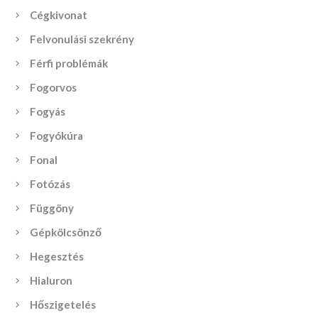
Cégkivonat
Felvonulási szekrény
Férfi problémák
Fogorvos
Fogyás
Fogyókúra
Fonal
Fotózás
Függöny
Gépkölcsönző
Hegesztés
Hialuron
Hőszigetelés