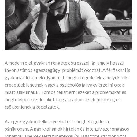
A modern élet gyakran rengeteg stresszel jár, amely hosszú
távon számos egészségügyi problémát okozhat. A férfiaknál is
gyakoriak lehetnek olyan testi megbetegedések, amelyek lelki
eredetűek lehetnek, vagyis pszichológiai vagy érzelmi okok
miatt alakulnak ki. Fontos felismerni ezeket a problémákat és
megfelelően kezelni őket, hogy javuljon az életminőség és
csökkenjenek a kockázatok.
Az egyik gyakori lelki eredetű testi megbetegedés a
pánikroham. A pánikrohamok hirtelen és intenzív szorongásos
rohamok, amelyek testi tünetekkel (pl. légszomj, szívdobogás,