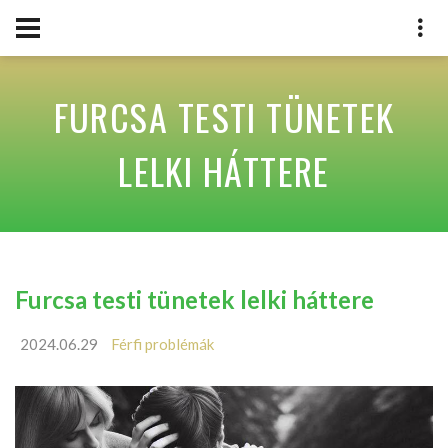
FURCSA TESTI TÜNETEK
LELKI HÁTTERE
Furcsa testi tünetek lelki háttere
2024.06.29
Férfi problémák