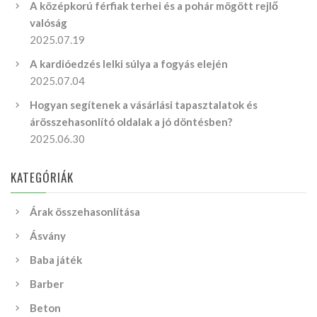
A középkorú férfiak terhei és a pohár mögött rejlő
valóság
2025.07.19
A kardióedzés lelki súlya a fogyás elején
2025.07.04
Hogyan segítenek a vásárlási tapasztalatok és
árösszehasonlító oldalak a jó döntésben?
2025.06.30
KATEGÓRIÁK
Árak összehasonlítása
Ásvány
Baba játék
Barber
Beton