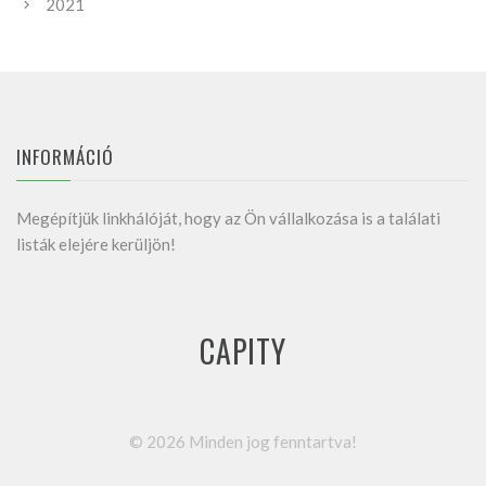
2021
INFORMÁCIÓ
Megépítjük linkhálóját, hogy az Ön vállalkozása is a találati
listák elejére kerüljön!
CAPITY
©
2026
Minden jog fenntartva!