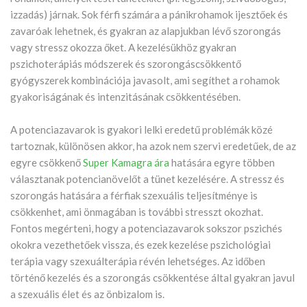
izzadás) járnak. Sok férfi számára a pánikrohamok ijesztőek és
zavaróak lehetnek, és gyakran az alapjukban lévő szorongás
vagy stressz okozza őket. A kezelésükhöz gyakran
pszichoterápiás módszerek és szorongáscsökkentő
gyógyszerek kombinációja javasolt, ami segíthet a rohamok
gyakoriságának és intenzitásának csökkentésében.
A potenciazavarok is gyakori lelki eredetű problémák közé
tartoznak, különösen akkor, ha azok nem szervi eredetűek, de az
egyre csökkenő
Super Kamagra ára
hatására egyre többen
választanak potencianövelőt a tünet kezelésére. A stressz és
szorongás hatására a férfiak szexuális teljesítménye is
csökkenhet, ami önmagában is további stresszt okozhat.
Fontos megérteni, hogy a potenciazavarok sokszor pszichés
okokra vezethetőek vissza, és ezek kezelése pszichológiai
terápia vagy szexuálterápia révén lehetséges. Az időben
történő kezelés és a szorongás csökkentése által gyakran javul
a szexuális élet és az önbizalom is.