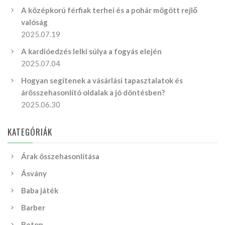
A középkorú férfiak terhei és a pohár mögött rejlő
valóság
2025.07.19
A kardióedzés lelki súlya a fogyás elején
2025.07.04
Hogyan segítenek a vásárlási tapasztalatok és
árösszehasonlító oldalak a jó döntésben?
2025.06.30
KATEGÓRIÁK
Árak összehasonlítása
Ásvány
Baba játék
Barber
Beton