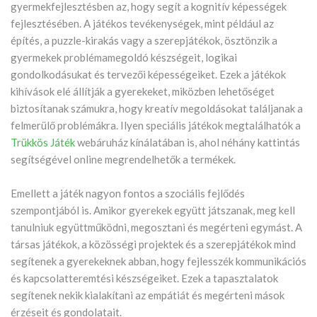
gyermekfejlesztésben az, hogy segít a kognitív képességek
fejlesztésében. A játékos tevékenységek, mint például az
építés, a puzzle-kirakás vagy a szerepjátékok, ösztönzik a
gyermekek problémamegoldó készségeit, logikai
gondolkodásukat és tervezői képességeiket. Ezek a játékok
kihívások elé állítják a gyerekeket, miközben lehetőséget
biztosítanak számukra, hogy kreatív megoldásokat találjanak a
felmerülő problémákra. Ilyen speciális játékok megtalálhatók a
Trükkös Játék
webáruház kínálatában is, ahol néhány kattintás
segítségével online megrendelhetők a termékek.
Emellett a játék nagyon fontos a szociális fejlődés
szempontjából is. Amikor gyerekek együtt játszanak, meg kell
tanulniuk együttműködni, megosztani és megérteni egymást. A
társas játékok, a közösségi projektek és a szerepjátékok mind
segítenek a gyerekeknek abban, hogy fejlesszék kommunikációs
és kapcsolatteremtési készségeiket. Ezek a tapasztalatok
segítenek nekik kialakítani az empátiát és megérteni mások
érzéseit és gondolatait.