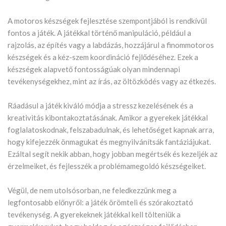
A motoros készségek fejlesztése szempontjából is rendkívül
fontos a játék. A játékkal történő manipuláció, például a
rajzolás, az építés vagy a labdázás, hozzájárul a finommotoros
készségek és a kéz-szem koordináció fejlődéséhez. Ezek a
készségek alapvető fontosságúak olyan mindennapi
tevékenységekhez, mint az írás, az öltözködés vagy az étkezés.
Ráadásul a játék kiváló módja a stressz kezelésének és a
kreativitás kibontakoztatásának. Amikor a gyerekek játékkal
foglalatoskodnak, felszabadulnak, és lehetőséget kapnak arra,
hogy kifejezzék önmagukat és megnyilvánítsák fantáziájukat.
Ezáltal segít nekik abban, hogy jobban megértsék és kezeljék az
érzelmeiket, és fejlesszék a problémamegoldó készségeiket.
Végül, de nem utolsósorban, ne feledkezzünk meg a
legfontosabb előnyről: a játék örömteli és szórakoztató
tevékenység. A gyerekeknek játékkal kell tölteniük a