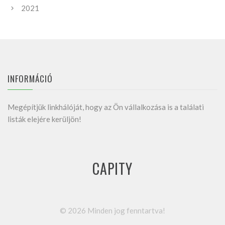
2021
INFORMÁCIÓ
Megépítjük linkhálóját, hogy az Ön vállalkozása is a találati
listák elejére kerüljön!
CAPITY
©
2026
Minden jog fenntartva!