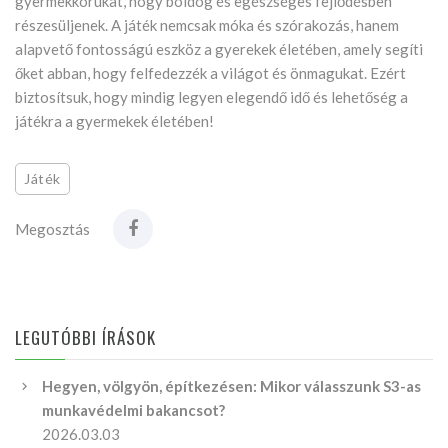
gyermekkorukat, hogy boldog és egészséges fejlődésben
részesüljenek. A játék nemcsak móka és szórakozás, hanem
alapvető fontosságú eszköz a gyerekek életében, amely segíti
őket abban, hogy felfedezzék a világot és önmagukat. Ezért
biztosítsuk, hogy mindig legyen elegendő idő és lehetőség a
játékra a gyermekek életében!
Játék
Megosztás
LEGUTÓBBI ÍRÁSOK
Hegyen, völgyön, építkezésen: Mikor válasszunk S3-as
munkavédelmi bakancsot?
2026.03.03